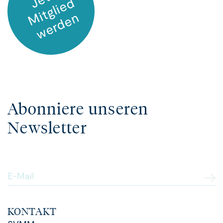
J
d
M
i
n
Abonniere unseren
Newsletter
E-Mail
KONTAKT