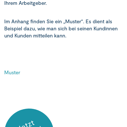
Ihrem Arbeitgeber.
Im Anhang finden Sie ein „Muster“. Es dient als
Beispiel dazu, wie man sich bei seinen Kundinnen
und Kunden mitteilen kann.
Muster
e
t
z
t
t
g
l
i
e
w
e
r
d
e